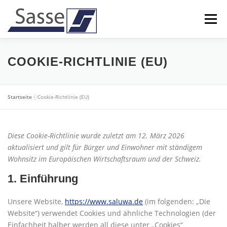
Zum
Inhalt
Menü
springen
UNTERNEHMEN
LEISTUNGEN
KARRIERE
COOKIE-RICHTLINIE (EU)
KONTAKT
Startseite
»
Cookie-Richtlinie (EU)
Diese Cookie-Richtlinie wurde zuletzt am 12. März 2026
aktualisiert und gilt für Bürger und Einwohner mit ständigem
Wohnsitz im Europäischen Wirtschaftsraum und der Schweiz.
1. Einführung
Unsere Website,
https://www.saluwa.de
(im folgenden: „Die
Website“) verwendet Cookies und ähnliche Technologien (der
Einfachheit halber werden all diese unter „Cookies“