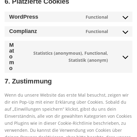
6. Platzierte Cookies
WordPress
Functional
Consent
to
Complianz
Functional
service
Consent
wordpress
to
M
service
at
Statistics (anonymous), Functional,
complianz
o
Consent
Statistik (anonym)
m
to
o
service
matomo
7. Zustimmung
Wenn du unsere Website das erste Mal besuchst, zeigen wir
dir ein Pop-Up mit einer Erklärung über Cookies. Sobald du
auf „Einwillungen speichern“ klickst, gibst du uns dein
Einverständnis, alle von dir gewählten Kategorien von Cookies
und Plugins wie in dieser Cookie-Richtlinie beschrieben, zu
verwenden. Du kannst die Verwendung von Cookies über