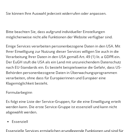
Datenschutzbehörde in einem EU-Mitgliedstaat registriert.
Wenn du Fragen oder Wünsche zu dieser
Datenschutzerklärung oder zum Datenschutzbeauftragten
Sie können Ihre Auswahl jederzeit widerrufen oder anpassen.
hast, kannst du Uwe Zander und Heiner Klug,
Datenschutzbeauftragte der Dr. Sasse AG über
Bitte beachten Sie, dass aufgrund individueller Einstellungen
https://www.sasse.de/datenschutzerklaerung/ oder
möglicherweise nicht alle Funktionen der Website verfügbar sind.
datenschutz@sasse.de oder per Telefon auf +49 89 21211323
Einige Services verarbeiten personenbezogene Daten in den USA. Mit
kontaktieren.
Ihrer Einwilligung zur Nutzung dieser Services willigen Sie auch in die
Verarbeitung Ihrer Daten in den USA gemäß Art. 49 (1) lit. a GDPR ein.
11. Kontaktdaten
Der EuGH stuft die USA als ein Land mit unzureichendem Datenschutz
nach EU-Standards ein. Es besteht beispielsweise die Gefahr, dass US-
Dr. Sasse Luft- und Wasserhygiene GmbH
Behörden personenbezogene Daten in Überwachungsprogrammen
verarbeiten, ohne dass für Europäerinnen und Europäer eine
Werkstr. 38
Klagemöglichkeit besteht.
68519 Viernheim
Deutschland
Formularbeginn
Website:
https://www.saluwa.de
Es folgt eine Liste der Service-Gruppen, für die eine Einwilligung erteilt
E-Mail:
jacqueline.schorr@
sasse.de
werden kann. Die erste Service-Gruppe ist essenziell und kann nicht
abgewählt werden.
Telefonnummer: +49 (0) 621 3225219
Essenziell
Essenzielle Services ermöglichen grundlegende Funktionen und sind für