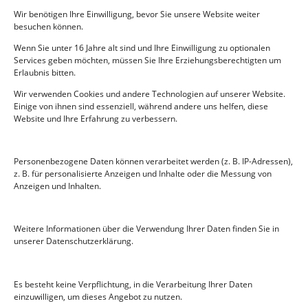
transferieren.
Wir benötigen Ihre Einwilligung, bevor Sie unsere Website weiter
Widerspruchsrecht: Du kannst der Verarbeitung
besuchen können.
deiner Daten widersprechen. Wir entsprechen
Wenn Sie unter 16 Jahre alt sind und Ihre Einwilligung zu optionalen
dem, es sei denn es gibt berechtigte Gründe für die
Services geben möchten, müssen Sie Ihre Erziehungsberechtigten um
Verarbeitung.
Erlaubnis bitten.
Wir verwenden Cookies und andere Technologien auf unserer Website.
Bitte stelle sicher, dass du immer klar angibst, wer du bist,
Einige von ihnen sind essenziell, während andere uns helfen, diese
sodass wir sicher sein können nicht die Daten der falschen
Website und Ihre Erfahrung zu verbessern.
Person zu bearbeiten oder zu löschen.
9. Eine Beschwerde übermitteln
Personenbezogene Daten können verarbeitet werden (z. B. IP-Adressen),
z. B. für personalisierte Anzeigen und Inhalte oder die Messung von
Anzeigen und Inhalten.
Wenn du nicht zufrieden mit der Art und Weise bist, in der
wir (deine Beschwerde) die Verarbeitung deiner persönlichen
Daten handhaben, hast du das Recht eine Beschwerde an die
Weitere Informationen über die Verwendung Ihrer Daten finden Sie in
Datenschutzbehörde zu richten.
unserer Datenschutzerklärung.
10. Datenschutzbeauftragter
Es besteht keine Verpflichtung, in die Verarbeitung Ihrer Daten
Unser Datenschutzbeauftragter ist bei der
einzuwilligen, um dieses Angebot zu nutzen.